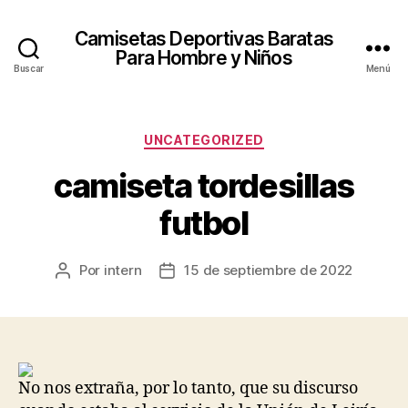
Camisetas Deportivas Baratas
Para Hombre y Niños
Buscar
Menú
Categorías
UNCATEGORIZED
camiseta tordesillas
futbol
Por
intern
15 de septiembre de 2022
Autor
Fecha
de
de
la
la
entrada
entrada
No nos extraña, por lo tanto, que su discurso