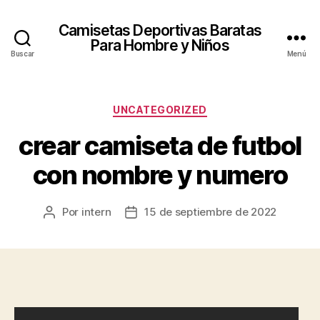
Camisetas Deportivas Baratas
Para Hombre y Niños
Buscar
Menú
Categorías
UNCATEGORIZED
crear camiseta de futbol
con nombre y numero
Por
intern
15 de septiembre de 2022
Autor
Fecha
de
de
la
la
entrada
entrada