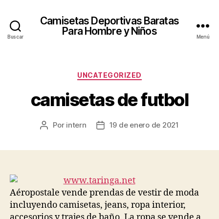
Camisetas Deportivas Baratas
Para Hombre y Niños
Buscar
Menú
Categorías
UNCATEGORIZED
camisetas de futbol
Por
intern
19 de enero de 2021
Autor
Fecha
de
de
la
la
entrada
entrada
Aéropostale vende prendas de vestir de moda
incluyendo camisetas, jeans, ropa interior,
accesorios y trajes de baño. La ropa se vende a