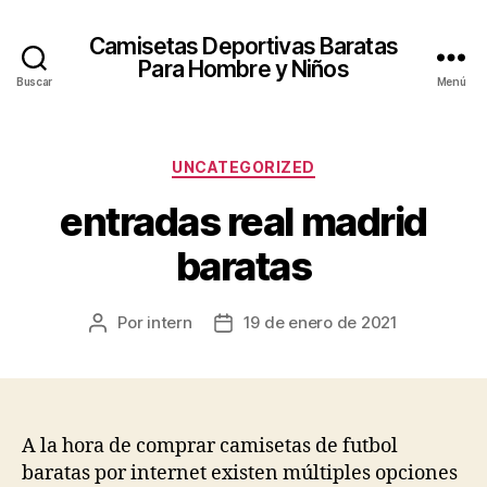
Camisetas Deportivas Baratas
Para Hombre y Niños
Buscar
Menú
Categorías
UNCATEGORIZED
entradas real madrid
baratas
Por
intern
19 de enero de 2021
Autor
Fecha
de
de
la
la
entrada
entrada
A la hora de comprar camisetas de futbol
baratas por internet existen múltiples opciones