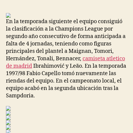
de
de
la
la
entrada
entrada
En la temporada siguiente el equipo consiguió
la clasificación a la Champions League por
segundo año consecutivo de forma anticipada a
falta de 4 jornadas, teniendo como figuras
principales del plantel a Maignan, Tomori,
Hernández, Tonali, Bennacer,
camiseta atletico
de madrid
Ibrahimović y Leão. En la temporada
1997/98 Fabio Capello tomó nuevamente las
riendas del equipo. En el campeonato local, el
equipo acabó en la segunda ubicación tras la
Sampdoria.