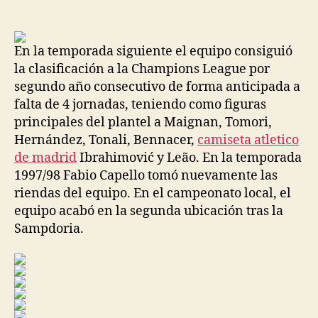
de
de
la
la
entrada
entrada
En la temporada siguiente el equipo consiguió
la clasificación a la Champions League por
segundo año consecutivo de forma anticipada a
falta de 4 jornadas, teniendo como figuras
principales del plantel a Maignan, Tomori,
Hernández, Tonali, Bennacer,
camiseta atletico
de madrid
Ibrahimović y Leão. En la temporada
1997/98 Fabio Capello tomó nuevamente las
riendas del equipo. En el campeonato local, el
equipo acabó en la segunda ubicación tras la
Sampdoria.